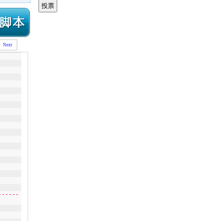
Next
-----