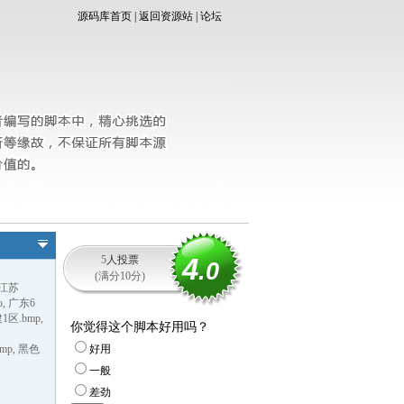
源码库首页
|
返回资源站
|
论坛
4
5
人投票
.0
(满分10分)
 江苏
p, 广东6
1区.bmp,
你觉得这个脚本好用吗？
bmp, 黑色
好用
一般
差劲