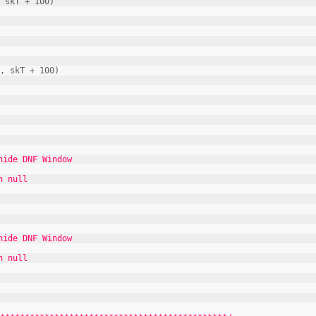
T + 100)
kT + 100)
e DNF Window
 null
e DNF Window
 null