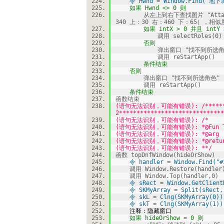
令 Hwnd = Window.Find("地
如果 Hwnd <> 0 则
从左上到右下查找图片 "Attachment
340 上：30 右：460 下：65），相似度
如果 intX > 0 并且 intY >
调用 selectRoles(0)
否则
弹出窗口 "找不到所选角
调用 reStartApp()
条件结束
否则
弹出窗口 "找不到所选角色"
调用 reStartApp()
条件结束
函数结束
(语句无法识别，可能有错误): /********
2******************************
(语句无法识别，可能有错误): /*
(语句无法识别，可能有错误): *@Fun Top
(语句无法识别，可能有错误): *@arg
(语句无法识别，可能有错误): *@retun
(语句无法识别，可能有错误): **/
函数 topDnfWindow(hideOrShow)
令 handler = Window.Find("#
调用 Window.Restore(handler
调用 Window.Top(handler,0)
令 sRect = Window.GetClientR
令 SKMyArray = Split(sRect,
令 skL = Clng(SKMyArray(0))
令 skT = Clng(SKMyArray(1))
注释：隐藏窗口
如果 hideOrShow = 0 则