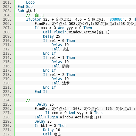
Loop
End
Sub
Sub
战斗1
// 窗口1
IfColor
325 + 定位点x1, 456 + 定位点y1,
"808080"
, 0
T
FindPic 定位点x1+508,定位点y1+92,定位点x1+568,定位点y
If
xxx > 0
And
yyy > 0
Then
Call
Plugin
.Window.Active(窗口1)
Delay
25
If
rw1 = 0
Then
Delay
10
Call
攻击
End
If
If
rw1 = 1
Then
Delay
10
Call
防御
End
If
If
rw1 = 2
Then
Delay
10
Call
法术
End
If
End
If
//
Delay
25
FindPic 定位点x1 + 508, 定位点y1 + 176, 定位点x1 + 
If
xxx > 0
And
yyy > 0
Then
Call
Plugin
.Window.Active(窗口1)
Delay
25
If
bb1 = 0
Then
Delay
10
Call
攻击