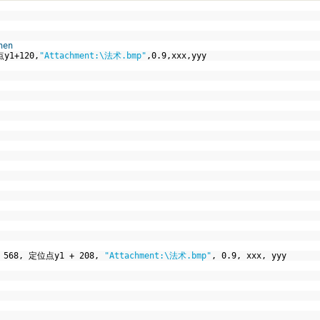
hen
1+120,
"Attachment:\法术.bmp"
,0.9,xxx,yyy
568, 定位点y1 + 208,
"Attachment:\法术.bmp"
, 0.9, xxx, yyy