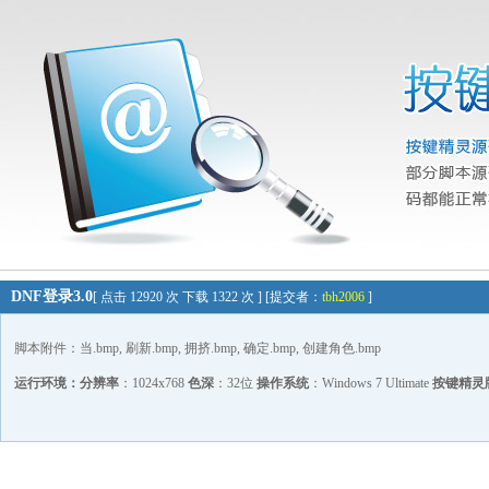
DNF登录3.0
[ 点击 12920 次 下载 1322 次 ] [提交者：
tbh2006
]
脚本附件：当.bmp, 刷新.bmp, 拥挤.bmp, 确定.bmp, 创建角色.bmp
运行环境：
分辨率
：1024x768
色深
：32位
操作系统
：Windows 7 Ultimate
按键精灵