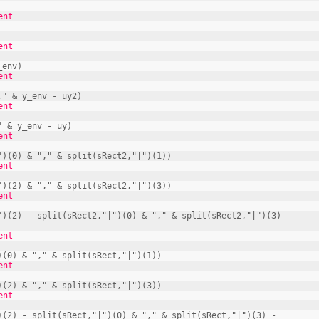
nt
nt
_env)
nt
" & y_env - uy2)
nt
 & y_env - uy)
nt
)(0) & "," & split(sRect2,"|")(1))
nt
)(2) & "," & split(sRect2,"|")(3))
nt
)(2) - split(sRect2,"|")(0) & "," & split(sRect2,"|")(3) -
nt
(0) & "," & split(sRect,"|")(1))
nt
(2) & "," & split(sRect,"|")(3))
nt
(2) - split(sRect,"|")(0) & "," & split(sRect,"|")(3) -