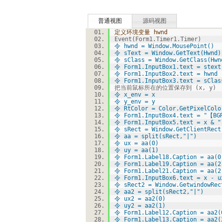
普通视图
源码视图
定义环境变量 hwnd
Event(Form1.Timer1.Timer)
令 hwnd = Window.MousePoint()
令 sText = Window.GetText(Hwnd)
令 sClass = Window.GetClass(Hwn
令 Form1.InputBox1.text = stext
令 Form1.InputBox2.text = hwnd
令 Form1.InputBox3.text = sClas
把当前鼠标所在的位置保存到 (x, y)
令 x_env = x
令 y_env = y
令 RtColor = Color.GetPixelColo
令 Form1.InputBox4.text = "【BG
令 Form1.InputBox5.text = x & "
令 sRect = Window.GetClientRect
令 aa = split(sRect,"|")
令 ux = aa(0)
令 uy = aa(1)
令 Form1.Label18.Caption = aa(0
令 Form1.Label19.Caption = aa(2
令 Form1.Label21.Caption = aa(2
令 Form1.InputBox6.text = x - u
令 sRect2 = Window.GetwindowRec
令 aa2 = split(sRect2,"|")
令 ux2 = aa2(0)
令 uy2 = aa2(1)
令 Form1.Label12.Caption = aa2(
令 Form1.Label13.Caption = aa2(