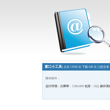
窗口小工具
[ 点击 11036 次 下载 640 次 ] [提交
脚本附件：
运行环境：
分辨率
：1280x800
色深
：16位
操作系