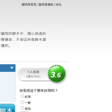
源码库首页
|
返回资源站
|
论坛
3
11
人投票
.6
(满分10分)
你觉得这个脚本好用吗？
好用
一般
差劲