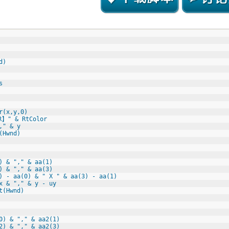
d)
s
r(x,y,0)
R】" & RtColor
," & y
(Hwnd)
) & "," & aa(1)
) & "," & aa(3)
) - aa(0) & " X " & aa(3) - aa(1)
x & "," & y - uy
t(Hwnd)
0) & "," & aa2(1)
2) & "," & aa2(3)