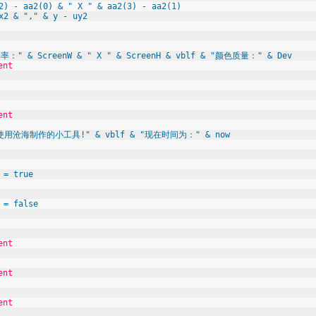
2) - aa2(0) & " X " & aa2(3) - aa2(1)
x2 & "," & y - uy2
辨率：" & ScreenW & " X " & ScreenH & vblf & "颜色质量：" & Dev
nt
nt
"欢迎使用沧海制作的小工具!" & vblf & "现在时间为：" & now
= true
 false
nt
nt
nt