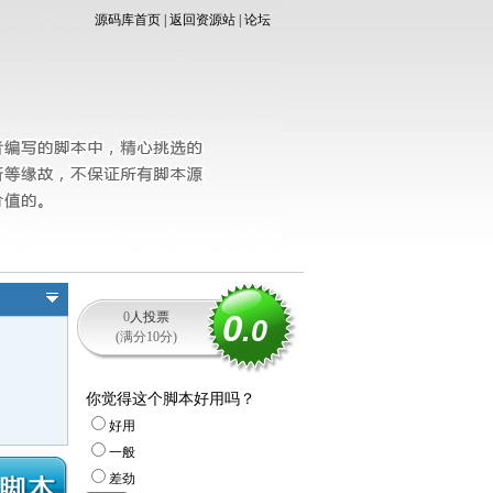
源码库首页
|
返回资源站
|
论坛
0
0
人投票
.0
(满分10分)
你觉得这个脚本好用吗？
好用
一般
差劲