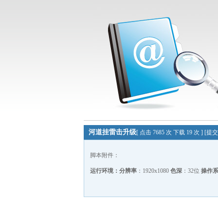
河道挂雷击升级
[ 点击 7685 次 下载 19 次 ] [
脚本附件：
运行环境：
分辨率
：1920x1080
色深
：32位
操作