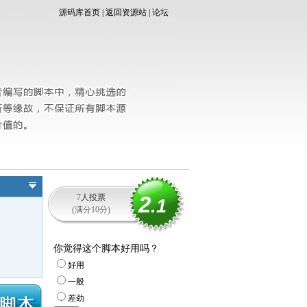
源码库首页
|
返回资源站
|
论坛
2
7
人投票
.1
(满分10分)
你觉得这个脚本好用吗？
好用
一般
差劲