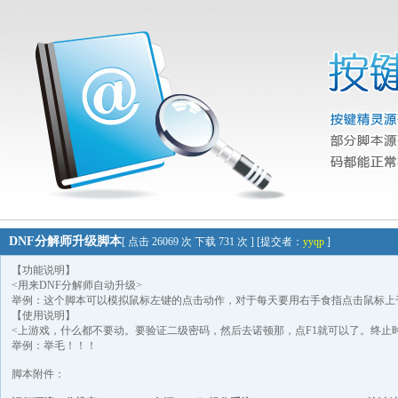
DNF分解师升级脚本
[ 点击 26069 次 下载 731 次 ] [提交者：
yyqp
]
【功能说明】
<用来DNF分解师自动升级>
举例：这个脚本可以模拟鼠标左键的点击动作，对于每天要用右手食指点击鼠标上
【使用说明】
<上游戏，什么都不要动。要验证二级密码，然后去诺顿那，点F1就可以了。终止时
举例：举毛！！！
脚本附件：