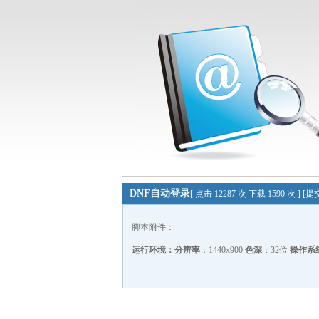
DNF自动登录
[ 点击 12287 次 下载 1590 次 ] 
脚本附件：
运行环境：
分辨率
：1440x900
色深
：32位
操作系