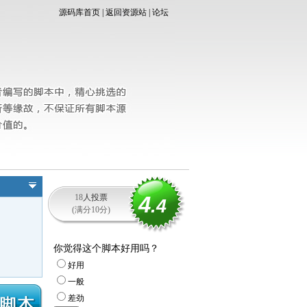
源码库首页
|
返回资源站
|
论坛
4
18
人投票
.4
(满分10分)
你觉得这个脚本好用吗？
好用
一般
差劲