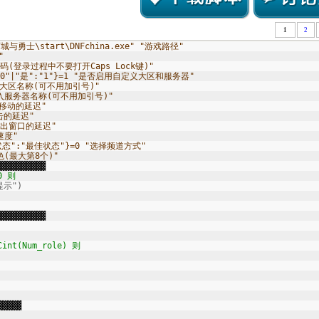
1
2
与勇士\start\DNFchina.exe" "游戏路径"
"
Q密码(登录过程中不要打开Caps Lock键)"
:"0"|"是":"1"}=1 "是否启用自定义大区和服务器"
输入大区名称(可不用加引号)"
"输入服务器名称(可不用加引号)"
鼠标移动的延迟"
点击的延迟"
"弹出窗口的延迟"
速度"
佳状态":"最佳状态"}=0 "选择频道方式"
色(最大第8个)"
▓▓▓▓▓▓▓▓
0 则
提示")
▓▓▓▓▓▓▓▓
t(Num_role) 则
▓▓▓▓