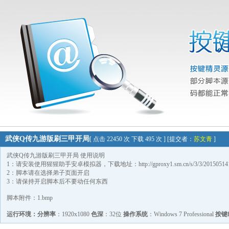
武侠Q传九游版刷三甲开局
[ 点击 22450 次 下载 495 次 ] [提交者：
苏文青
]
武侠Q传九游版刷三甲开局 使用说明
1：请安装使用猩猩助手安卓模拟器，下载地址：http://gproxy1.sm.cn/s/3/3/2015051415022667
2：脚本请在选择弟子页面开启
3：请保持开启脚本后不要动任何东西
脚本附件：1.bmp
运行环境：
分辨率
：1920x1080
色深
：32位
操作系统
：Windows 7 Professional
按键