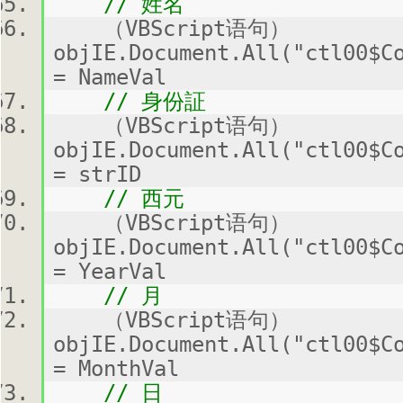
// 姓名
（VBScript语句）
objIE.Document.All("ctl00$C
= NameVal
// 身份証
（VBScript语句）
objIE.Document.All("ctl00$C
= strID
// 西元
（VBScript语句）
objIE.Document.All("ctl00$C
= YearVal
// 月
（VBScript语句）
objIE.Document.All("ctl00$C
= MonthVal
// 日